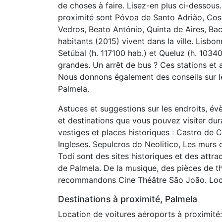
de choses à faire. Lisez-en plus ci-dessous
proximité sont Póvoa de Santo Adrião, Cos
Vedros, Beato António, Quinta de Aires, Bac
habitants (2015) vivent dans la ville. Lisbo
Setúbal (h. 117100 hab.) et Queluz (h. 1034
grandes. Un arrêt de bus ? Ces stations et a
Nous donnons également des conseils sur les
Palmela.
Astuces et suggestions sur les endroits, év
et destinations que vous pouvez visiter dur
vestiges et places historiques : Castro de
Ingleses. Sepulcros do Neolitico, Les murs 
Todi sont des sites historiques et des attr
de Palmela. De la musique, des pièces de th
recommandons Cine Théâtre São João. Loca
Destinations à proximité, Palmela
Location de voitures aéroports à proximité