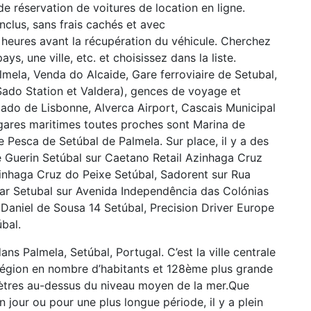
e réservation de voitures de location en ligne.
nclus, sans frais cachés et avec
 heures avant la récupération du véhicule. Cherchez
ys, une ville, etc. et choisissez dans la liste.
mela, Venda do Alcaide, Gare ferroviaire de Setubal,
 Sado Station et Valdera), gences de voyage et
o de Lisbonne, Alverca Airport, Cascais Municipal
 gares maritimes toutes proches sont Marina de
 Pesca de Setúbal de Palmela. Sur place, il y a des
Guerin Setúbal sur Caetano Retail Azinhaga Cruz
zinhaga Cruz do Peixe Setúbal, Sadorent sur Rua
ar Setubal sur Avenida Independência das Colónias
 Daniel de Sousa 14 Setúbal, Precision Driver Europe
bal.
dans Palmela, Setúbal, Portugal. C’est la ville centrale
a région en nombre d’habitants et 128ème plus grande
 mètres au-dessus du niveau moyen de la mer.Que
un jour ou pour une plus longue période, il y a plein