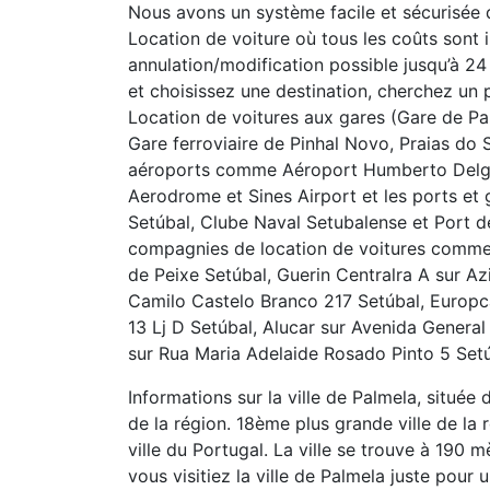
Nous avons un système facile et sécurisée d
Location de voiture où tous les coûts sont i
annulation/modification possible jusqu’à 24
et choisissez une destination, cherchez un pa
Location de voitures aux gares (Gare de Pal
Gare ferroviaire de Pinhal Novo, Praias do
aéroports comme Aéroport Humberto Delgad
Aerodrome et Sines Airport et les ports et
Setúbal, Clube Naval Setubalense et Port de
compagnies de location de voitures comme 
de Peixe Setúbal, Guerin Centralra A sur A
Camilo Castelo Branco 217 Setúbal, Europc
13 Lj D Setúbal, Alucar sur Avenida General
sur Rua Maria Adelaide Rosado Pinto 5 Setú
Informations sur la ville de Palmela, située 
de la région. 18ème plus grande ville de l
ville du Portugal. La ville se trouve à 190
vous visitiez la ville de Palmela juste pour 