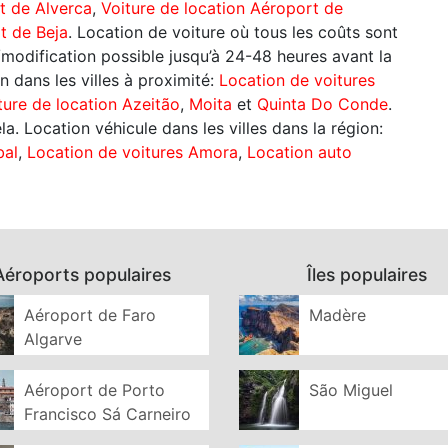
t de Alverca
,
Voiture de location Aéroport de
t de Beja
. Location de voiture où tous les coûts sont
n/modification possible jusqu’à 24-48 heures avant la
n dans les villes à proximité:
Location de voitures
ture de location Azeitão
,
Moita
et
Quinta Do Conde
.
. Location véhicule dans les villes dans la région:
bal
,
Location de voitures Amora
,
Location auto
Aéroports populaires
Îles populaires
Aéroport de Faro
Madère
Algarve
Aéroport de Porto
São Miguel
Francisco Sá Carneiro