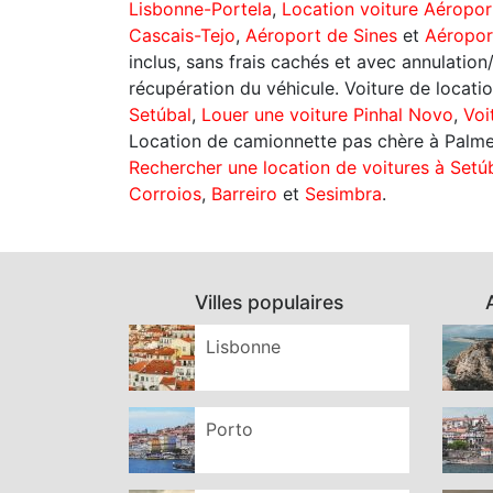
Lisbonne-Portela
,
Location voiture Aéropor
Cascais-Tejo
,
Aéroport de Sines
et
Aéropor
inclus, sans frais cachés et avec annulatio
récupération du véhicule. Voiture de locatio
Setúbal
,
Louer une voiture Pinhal Novo
,
Voi
Location de camionnette pas chère à Palmela
Rechercher une location de voitures à Setú
Corroios
,
Barreiro
et
Sesimbra
.
Villes populaires
Lisbonne
Porto