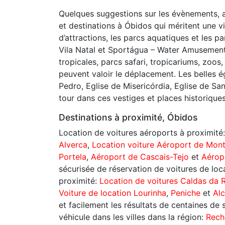
Quelques suggestions sur les évènements, at
et destinations à Óbidos qui méritent une vi
d’attractions, les parcs aquatiques et les p
Vila Natal et Sportágua – Water Amusemen
tropicales, parcs safari, tropicariums, zoos
peuvent valoir le déplacement. Les belles é
Pedro, Eglise de Misericórdia, Eglise de Sa
tour dans ces vestiges et places historiques
Destinations à proximité, Óbidos
Location de voitures aéroports à proximité
Alverca
,
Location voiture Aéroport de Mont
Portela
,
Aéroport de Cascais-Tejo
et
Aérop
sécurisée de réservation de voitures de locat
proximité:
Location de voitures Caldas da 
Voiture de location Lourinha
,
Peniche
et
Al
et facilement les résultats de centaines de s
véhicule dans les villes dans la région:
Reche