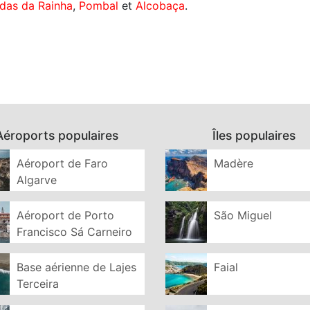
ldas da Rainha
,
Pombal
et
Alcobaça
.
Aéroports populaires
Îles populaires
Aéroport de Faro
Madère
Algarve
Aéroport de Porto
São Miguel
Francisco Sá Carneiro
Base aérienne de Lajes
Faial
Terceira