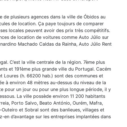
e de plusieurs agences dans la ville de Óbidos au
hicules de location. Ça paye toujours de comparer
ises locales peuvent avoir des prix très compétitifs.
nces de location de voitures comme Auto Júlio sur
nardino Machado Caldas da Rainha, Auto Júlio Rent
gal. C’est la ville centrale de la région. 7ème plus
ants et 191ème plus grande ville du Portugal. Cacém
 et Loures (h. 66200 hab.) sont des communes et
ituée à environ 48 mètres au-dessus du niveau de la
ste pour un jour ou pour une plus longue période, il y
dessous. La ville possède environ 11 200 habitants
reia, Porto Salvo, Beato António, Ourém, Mafra,
Outeiro et Sobral sont des banlieues, villages et
-en d’avantage sur les entreprises implantées dans