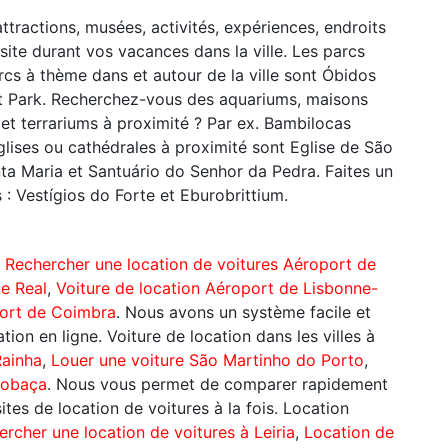
tractions, musées, activités, expériences, endroits
site durant vos vacances dans la ville. Les parcs
arcs à thème dans et autour de la ville sont Óbidos
t Park. Recherchez-vous des aquariums, maisons
, et terrariums à proximité ? Par ex. Bambilocas
glises ou cathédrales à proximité sont Eglise de São
nta Maria et Santuário do Senhor da Pedra. Faites un
 : Vestígios do Forte et Eburobrittium.
:
Rechercher une location de voitures Aéroport de
e Real
,
Voiture de location Aéroport de Lisbonne-
ort de Coimbra
. Nous avons un système facile et
ion en ligne. Voiture de location dans les villes à
Rainha
,
Louer une voiture São Martinho do Porto
,
cobaça
. Nous vous permet de comparer rapidement
ites de location de voitures à la fois. Location
rcher une location de voitures à Leiria
,
Location de