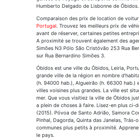
Humberto Delgado de Lisbonne de Óbidos.
Comparaison des prix de location de voitur
Portugal
. Trouvez les meilleurs prix de vé
avant de réserver, certaines petites entrepr
A proximité se trouvent également des age
Simões N3 Pólo São Cristóvão 253 Rua Ber
sur Rua Bernardino Simões 3.
Óbidos est une ville du Óbidos, Leiria, Portu
grande ville de la région en nombre d’habit
(h. 94000 hab.), Algueirão (h. 66300 hab.)
villes voisines plus grandes. La ville est s
mer. Que vous visitiez la ville de Óbidos ju
a plein de choses à faire. Lisez-en plus ci-
(2015). Póvoa de Santo Adrião, Samora Cor
Pinhal, Dagorda, Quinta das Janelas, Trás-o-
communes plus petits à proximité. Apprenez
le pays.