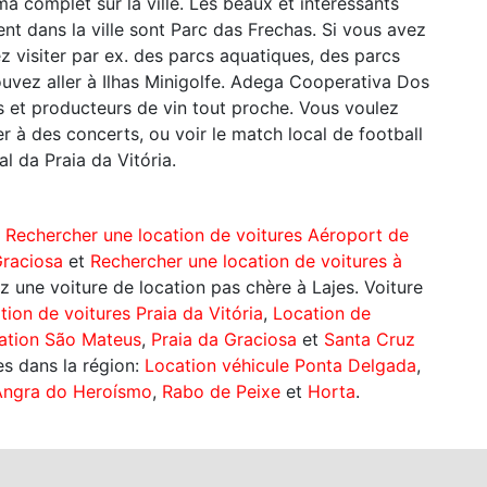
a complet sur la ville. Les beaux et intéressants
ent dans la ville sont Parc das Frechas. Si vous avez
lez visiter par ex. des parcs aquatiques, des parcs
ouvez aller à Ilhas Minigolfe. Adega Cooperativa Dos
s et producteurs de vin tout proche. Vous voulez
r à des concerts, ou voir le match local de football
al da Praia da Vitória.
:
Rechercher une location de voitures Aéroport de
Graciosa
et
Rechercher une location de voitures à
z une voiture de location pas chère à Lajes. Voiture
tion de voitures Praia da Vitória
,
Location de
cation São Mateus
,
Praia da Graciosa
et
Santa Cruz
les dans la région:
Location véhicule Ponta Delgada
,
 Angra do Heroísmo
,
Rabo de Peixe
et
Horta
.