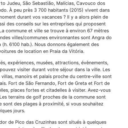
orto Judeu, São Sebastião, Malícias, Cavouco dos
edo. À peu près 3 700 habitants (2015) vivent dans
 moment durant vos vacances ? Il y a alors plein de
ssi des conseils sur les entreprises qui proposent
. La commune et ville se trouve à environ 67 mètres
randes villes/communes environnantes sont Angra do
ia (h. 6100 hab.). Nous donnons également des
voitures de location en Praia da Vitória.
tés, expériences, musées, attractions, évènements,
pouvez visiter durant votre séjour dans la ville. Les
illas, manoirs et palais proche du centre-ville sont
ais. Fort de São Fernando, Fort de Greta et Fort de
les, places fortes et citadelles à visiter. Avez-vous
 Les terrains de golf proches de la commune sont
e sont des plages à proximité, si vous souhaitez
lques jours.
dor de Pico das Cruzinhas sont situés à quelques