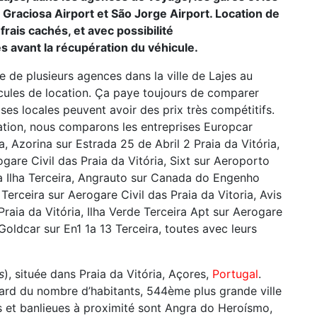
raciosa Airport et São Jorge Airport. Location de
frais cachés, et avec possibilité
s avant la récupération du véhicule.
 de plusieurs agences dans la ville de Lajes au
icules de location. Ça paye toujours de comparer
ises locales peuvent avoir des prix très compétitifs.
ation, nous comparons les entreprises Europcar
, Azorina sur Estrada 25 de Abril 2 Praia da Vitória,
ogare Civil das Praia da Vitória, Sixt sur Aeroporto
ua Ilha Terceira, Angrauto sur Canada do Engenho
 Terceira sur Aerogare Civil das Praia da Vitoria, Avis
aia da Vitória, Ilha Verde Terceira Apt sur Aerogare
 Goldcar sur En1 1a 13 Terceira, toutes avec leurs
s
), située dans Praia da Vitória, Açores,
Portugal
.
gard du nombre d’habitants, 544ème plus grande ville
s et banlieues à proximité sont Angra do Heroísmo,