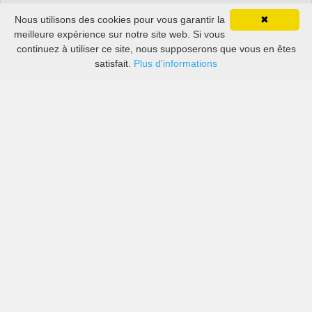
Nous utilisons des cookies pour vous garantir la
✖
meilleure expérience sur notre site web. Si vous
continuez à utiliser ce site, nous supposerons que vous en êtes
satisfait.
Plus d'informations
Les prix des grandes agences ainsi que des petites
locales. à Ericeira